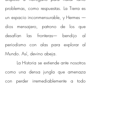
problemas, como respuestas. La Tierra es 
un espacio inconmensurable, y Hermes ––
dios mensajero, patrono de los que 
desafían las fronteras–– bendijo al 
periodismo con alas para explorar al 
Mundo. Así, devino abeja. 
La Historia se extiende ante nosotros 
como una densa jungla que amenaza 
con perder irremediablemente a todo 
temerario que se atreva ingresar en ella. El 
olvido acecha entre la maleza y bien se 
dice entre los árboles que nadie recuerda 
cómo llegó a parar ahí. Sin embargo, 
hoy, en la sublimidad de estos enormes 