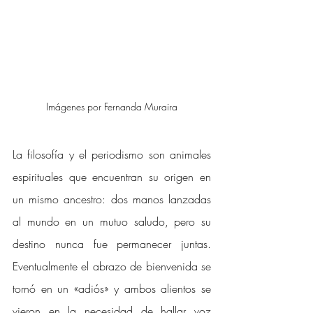
Imágenes por Fernanda Muraira
La filosofía y el periodismo son animales 
espirituales que encuentran su origen en 
un mismo ancestro: dos manos lanzadas 
al mundo en un mutuo saludo, pero su 
destino nunca fue permanecer juntas. 
Eventualmente el abrazo de bienvenida se 
tornó en un «adiós» y ambos alientos se 
vieron en la necesidad de hallar voz 