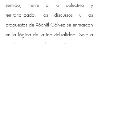
sentido, frente a lo colectivo y 
territorializado, los discursos y las 
propuestas de Xóchitl Gálvez se enmarcan 
en la lógica de la individualidad. Solo a 
través de apagar las emociones es que 
concibe la racionalidad, la objetividad, 
neutralidad y calculabilidad. 
Esa dureza lleva a una «ética de la 
indiferencia», que personifica muy bien 
Xóchitl Gálvez, y  aunque recurre a su 
historia personal desde un ámbito 
“afectivo”, lo hace con fines políticos, con 
el objetivo de crear simpatía y subir en las 