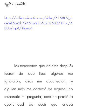
«¡¿Por qué?!»
https://video.wixstatic.com/video/515809_c
de945ae2b72451a9136d7c0532717bc/4
80p/mp4/file.mp4
Las reacciones que vinieron después 
fueron de todo tipo: algunos me 
ignoraron, otros me abuchearon, y 
alguien más me contestó de regreso; no 
respondió mi pregunta, pero no perdió la 
oportunidad de decir que estaba 